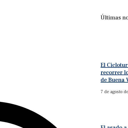
Últimas no
El Ciclotu
recorrer l
de Buena V
7 de agosto d
El asado a 