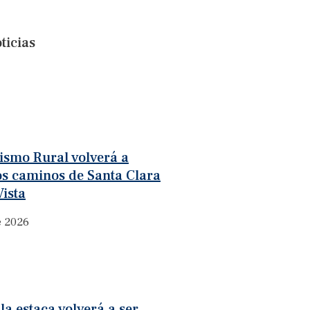
ticias
rismo Rural volverá a
os caminos de Santa Clara
ista
e 2026
la estaca volverá a ser