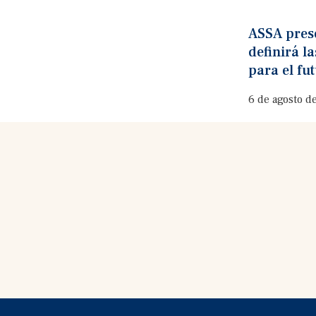
ASSA prese
definirá l
para el fu
6 de agosto d