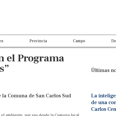
es
Provincia
Campo
De
on el Programa
s”
Últimas no
e la Comuna de San Carlos Sud
La intelige
de una con
Carlos Cen
or el ambiente, por eso desde la Comuna local