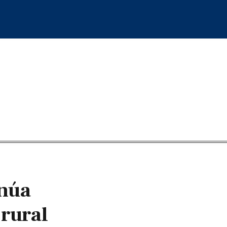
inúa
 rural