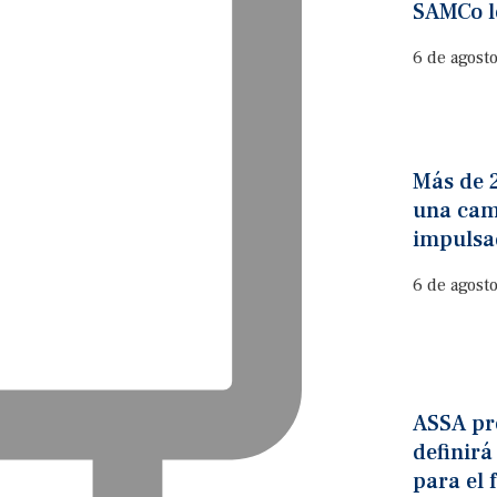
SAMCo l
6 de agost
Más de 
una cam
impulsa
6 de agost
ASSA pre
definirá
para el 