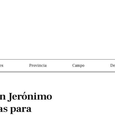
es
Provincia
Campo
De
an Jerónimo
as para