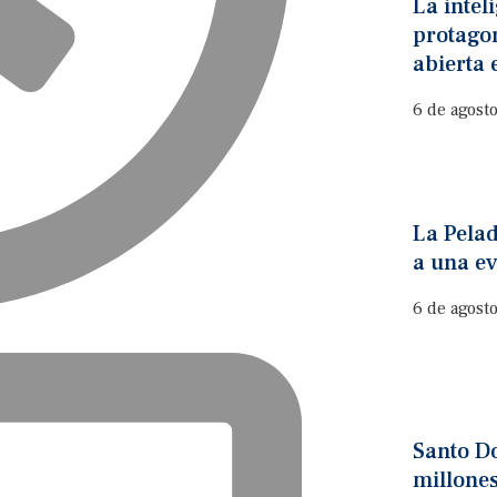
La inteli
protago
abierta 
6 de agost
La Pelad
a una e
6 de agost
Santo D
millones