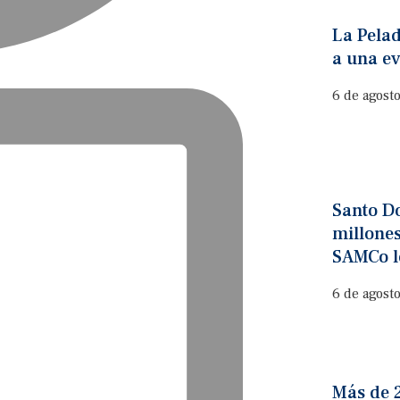
La Pelad
a una e
6 de agost
Santo D
millones
SAMCo l
6 de agost
Más de 