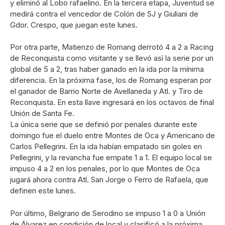
y eliminó al Lobo rafaelino. En la tercera etapa, Juventud se
medirá contra el vencedor de Colón de SJ y Giuliani de
Gdor. Crespo, que juegan este lunes.
Por otra parte, Matienzo de Romang derrotó 4 a 2 a Racing
de Reconquista como visitante y se llevó así la serie por un
global de 5 a 2, tras haber ganado en la ida por la mínima
diferencia. En la próxima fase, los de Romang esperan por
el ganador de Barrio Norte de Avellaneda y Atl. y Tiro de
Reconquista. En esta llave ingresará en los octavos de final
Unión de Santa Fe.
La única serie que se definió por penales durante este
domingo fue el duelo entre Montes de Oca y Americano de
Carlos Pellegrini. En la ida habían empatado sin goles en
Pellegrini, y la revancha fue empate 1 a 1. El equipo local se
impuso 4 a 2 en los penales, por lo que Montes de Oca
jugará ahora contra Atl. San Jorge o Ferro de Rafaela, que
definen este lunes.
Por último, Belgrano de Serodino se impuso 1 a 0 a Unión
de Álvarez en condición de local y clasificó a la próxima