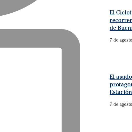
El Ciclo
recorrer
de Buena
7 de agost
El asado
protagon
Estación
7 de agost