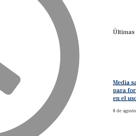
Últimas 
Media sa
para for
en el uso
8 de agost