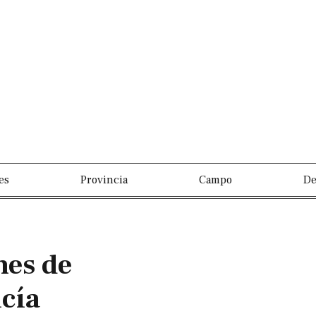
es
Provincia
Campo
De
nes de
icía