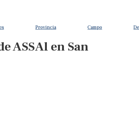
es
Provincia
Campo
De
 de ASSAl en San