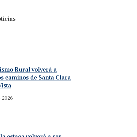
ticias
rismo Rural volverá a
os caminos de Santa Clara
ista
e 2026
la estaca volverá a ser