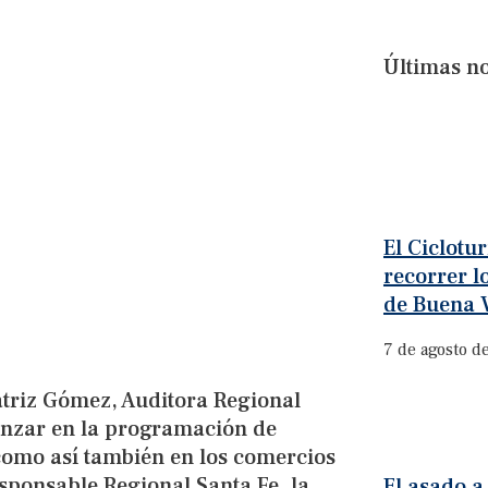
Últimas no
El Ciclotu
recorrer l
de Buena V
7 de agosto d
eatriz Gómez, Auditora Regional
anzar en la programación de
 como así también en los comercios
sponsable Regional Santa Fe, la
El asado a 