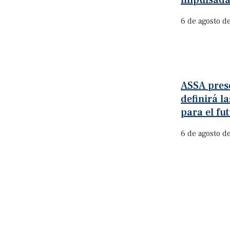
impulsada
6 de agosto d
ASSA prese
definirá l
para el fu
6 de agosto d