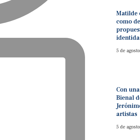
Matilde
como des
propues
identid
5 de agost
Con una 
Bienal d
Jerónimo
artistas
5 de agost