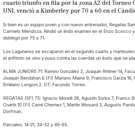
cuarto triunfo en fila por la zona A2 del Torneo 
UNL venció a Kimberley por 70 a 60 en el Cándi
Si bien es un equipo joven y con nuevo entrenador, Regatas San
Carmelo Mendoza. Rindió un lindo examen en el Enzo Scocco y le 
doblegó por 75 a 71.
Los Laguneros se escaparon en el segundo cuarto y mantuvieron 
el anfitrión se vino y puso contra las cuerdas un éxito que se p
ALMA JUNIORS 71: Ramiro González 2, Joaquín Rittiner 14, Facun
Joaquín Bendahan 6 (FI) Mariano Maine 9, Francisco Garzia 16, Ig
Emiliano Longoni 2. DT: Facundo Torres.
REGATAS (SF) 75: Ignacio Morelli 28, Agustín Sorba 7, Franco B
Civetti 10 (FI) Camil Chemez 1, Martín Woisard 3, Augusto Parola
Dorfman.
Parciales: 14-21, 34-52 y 49-65.