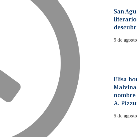
San Agus
literari
descubra
5 de agost
Elisa ho
Malvina
nombre 
A. Pizz
5 de agost