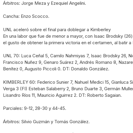
Árbitros: Jorge Meza y Ezequiel Angelini.
Cancha: Enzo Scocco.
UNL aceleró sobre el final para doblegar a Kimberley
En una labor que fue de menor a mayor, con Isaac Brodsky (26)
el gusto de obtener la primera victoria en el certamen, al batir 
UNL 70: Luca Ceñal 5, Camilo Nahmiyas 7, Isaac Brodsky 26, Ni
Francisco Nuñez 9, Genaro Suárez 2, Andrés Romano 8, Nazaren
Benítez 0, Augusto Piccoli 0. DT: Donaldo González.
KIMBERLEY 60: Federico Sunier 7, Nahuel Medici 15, Gianluca S
Verga 3 (FI) Esteban Salaberry 2, Bruno Duarte 3, Germán Muller 
Lisandro Ríos 11, Mauricio Aguirrez 2. DT: Roberto Sagaian.
Parciales: 9-12, 28-30 y 44-45.
Árbitros: Silvio Guzmán y Tomás González.