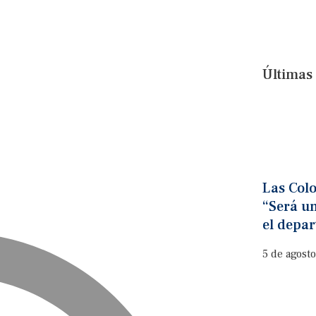
Últimas 
Las Colo
“Será u
el depa
5 de agost