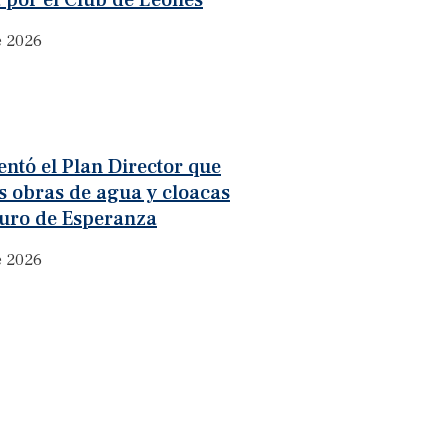
 por el Club de Leones
e 2026
ntó el Plan Director que
as obras de agua y cloacas
turo de Esperanza
e 2026