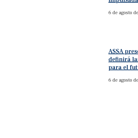
impulsada
6 de agosto d
ASSA prese
definirá l
para el fu
6 de agosto d