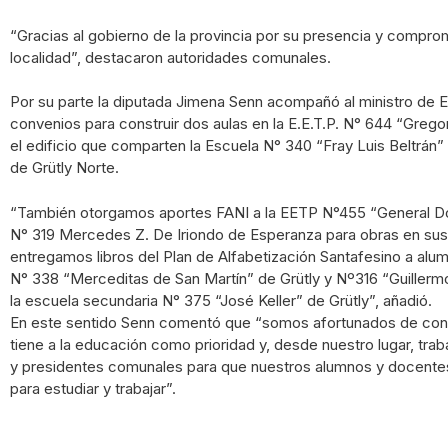
“Gracias al gobierno de la provincia por su presencia y compro
localidad”, destacaron autoridades comunales.
Por su parte la diputada Jimena Senn acompañó al ministro de E
convenios para construir dos aulas en la E.E.T.P. N° 644 “Grego
el edificio que comparten la Escuela N° 340 “Fray Luis Beltrán”
de Grütly Norte.
“También otorgamos aportes FANI a la EETP N°455 “General Don
N° 319 Mercedes Z. De Iriondo de Esperanza para obras en sus 
entregamos libros del Plan de Alfabetización Santafesino a alu
N° 338 “Merceditas de San Martín” de Grütly y Nº316 “Guiller
la escuela secundaria N° 375 “José Keller” de Grütly”, añadió.
En este sentido Senn comentó que “somos afortunados de con
tiene a la educación como prioridad y, desde nuestro lugar, tra
y presidentes comunales para que nuestros alumnos y docente
para estudiar y trabajar”.