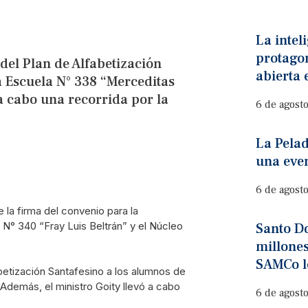
La inteli
protago
 del Plan de Alfabetización
abierta 
a Escuela N° 338 “Merceditas
a cabo una recorrida por la
6 de agost
La Pelad
una eve
6 de agost
e la firma del convenio para la
 N° 340 “Fray Luis Beltrán” y el Núcleo
Santo D
millones
SAMCo l
fabetización Santafesino a los alumnos de
Además, el ministro Goity llevó a cabo
6 de agost