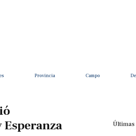
es
Provincia
Campo
De
ió
 y Esperanza
Últimas 