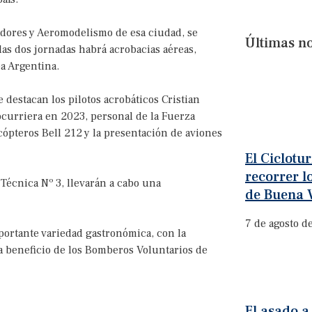
eadores y Aeromodelismo de esa ciudad, se
Últimas no
 las dos jornadas habrá acrobacias aéreas,
a Argentina.
 destacan los pilotos acrobáticos Cristian
urriera en 2023, personal de la Fuerza
cópteros Bell 212 y la presentación de aviones
El Ciclotu
recorrer l
Técnica Nº 3, llevarán a cabo una
de Buena V
7 de agosto d
portante variedad gastronómica, con la
 a beneficio de los Bomberos Voluntarios de
El asado a 