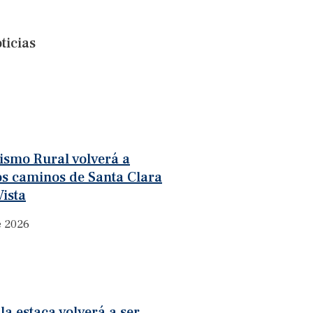
ticias
rismo Rural volverá a
os caminos de Santa Clara
ista
e 2026
la estaca volverá a ser