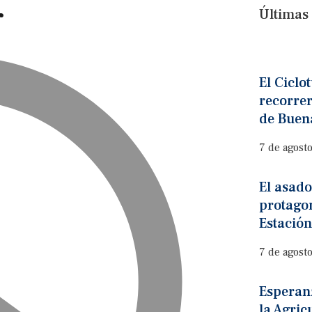
r
Últimas 
El Ciclo
recorrer
de Buena
7 de agost
El asado
protagon
Estación
7 de agost
Esperanz
la Agric