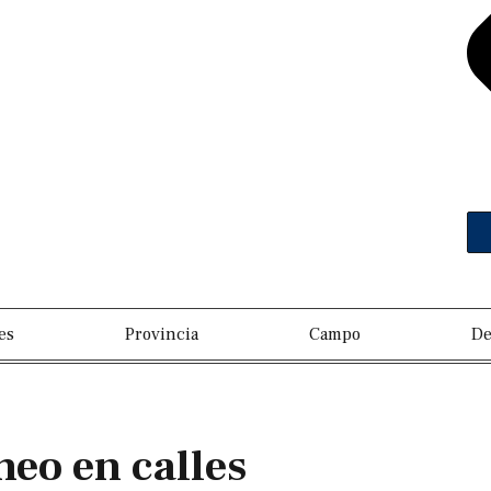
es
Provincia
Campo
De
eo en calles