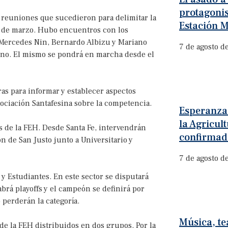
protagonis
s reuniones que sucedieron para delimitar la
Estación M
a de marzo. Hubo encuentros con los
Mercedes Nin, Bernardo Albizu y Mariano
7 de agosto d
nino. El mismo se pondrá en marcha desde el
as para informar y establecer aspectos
sociación Santafesina sobre la competencia.
Esperanza:
la Agricult
s de la FEH. Desde Santa Fe, intervendrán
confirmad
ón de San Justo junto a Universitario y
7 de agosto d
y Estudiantes. En este sector se disputará
brá playoffs y el campeón se definirá por
perderán la categoría.
Música, te
de la FEH distribuidos en dos grupos. Por la