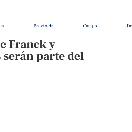
es
Provincia
Campo
De
de Franck y
 serán parte del