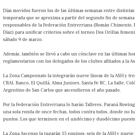
Días movidos fueron los de las últimas semanas entre distinta
temporada que se aproxima a partir del segundo fin de seman
responsables de la Federación Entrerriana (Román Chimento, 
Díaz) para unificar criterios sobre el torneo Dos Orillas feme
sábado 9 de marzo.
Además, también se llevó a cabo un cónclave en las últimas hor
reglamentarios con los delegados de los clubes afiliados a la A
La Zona Campeonato la integrarán nueve líneas de la ASH y tre
CRAI, Banco, El Quillá, Alma Juniors, Santa Fe RC, La Salle, Col
Argentino de San Carlos que ascendieron el año pasado.
Por la Federación Entrerriana lo harán Talleres, Paraná Rowing 
una sola ronda de once fechas, todos contra todos, donde no ha
puntos. Los que terminen en el undécimo y duodécimo puesto 
La Zona Ascenso la jugarán 15 equipos: seis de la ASH y nueve 