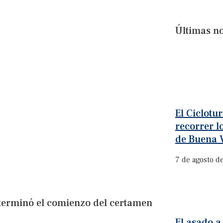
Últimas no
El Ciclotu
recorrer l
de Buena V
7 de agosto d
eterminó el comienzo del certamen
El asado a 