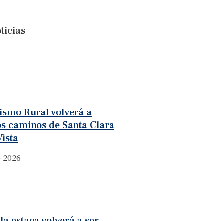
ticias
rismo Rural volverá a
os caminos de Santa Clara
ista
e 2026
la estaca volverá a ser