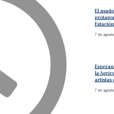
El asado
protagon
Estación
7 de agost
Esperanz
la Agric
artistas
7 de agost